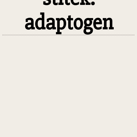
adaptogen