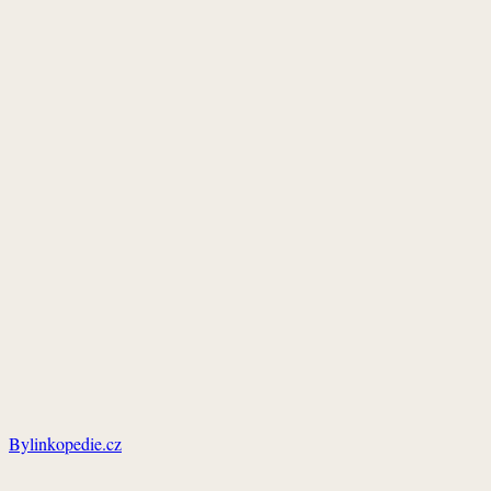
Bylinkopedie.cz