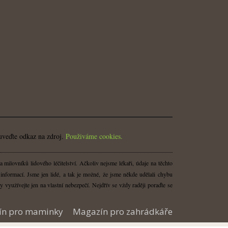
uveďte odkaz na zdroj.
Použiváme cookies.
milovníků lidového léčitelství. Ačkoliv nejsme lékaři, údaje na těchto
nformací. Jsme jen lidé, a tak je možné, že jsme někde udělali chybu
y využívejte jen na vlastní nebezpečí. Nejdřív se vždy raději poraďte se
ín pro maminky
Magazín pro zahrádkáře