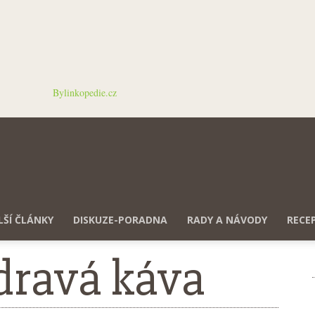
Bylinkopedie.cz
LŠÍ ČLÁNKY
DISKUZE-PORADNA
RADY A NÁVODY
RECE
zdravá káva