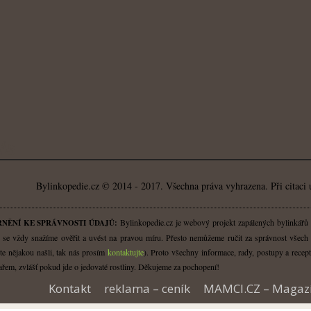
ÁS
Bylinkopedie.cz © 2014 - 2017. Všechna práva vyhrazena. Při citaci 
Bylinkopedie.cz je webový projekt zapálených bylinkářů a 
NĚNÍ KE SPRÁVNOSTI ÚDAJŮ:
 se vždy snažíme ověřit a uvést na pravou míru. Přesto nemůžeme ručit za správnost všech i
te nějakou našli, tak nás prosím
kontaktujte
). Proto všechny informace, rady, postupy a recept
řem, zvlášť pokud jde o jedovaté rostliny. Děkujeme za pochopení!
Kontakt
reklama – ceník
MAMCI.CZ – Magaz