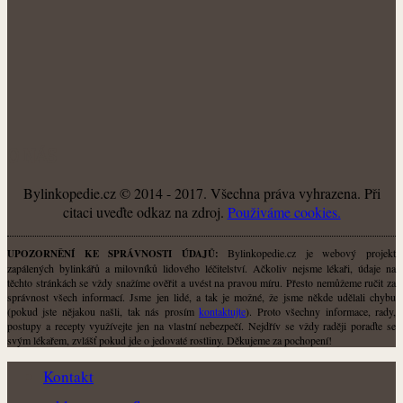
O NÁS
Bylinkopedie.cz © 2014 - 2017. Všechna práva vyhrazena. Při
citaci uveďte odkaz na zdroj.
Použiváme cookies.
Bylinkopedie.cz je webový projekt
UPOZORNĚNÍ KE SPRÁVNOSTI ÚDAJŮ:
zapálených bylinkářů a milovníků lidového léčitelství. Ačkoliv nejsme lékaři, údaje na
těchto stránkách se vždy snažíme ověřit a uvést na pravou míru. Přesto nemůžeme ručit za
správnost všech informací. Jsme jen lidé, a tak je možné, že jsme někde udělali chybu
(pokud jste nějakou našli, tak nás prosím
kontaktujte
). Proto všechny informace, rady,
postupy a recepty využívejte jen na vlastní nebezpečí. Nejdřív se vždy raději poraďte se
svým lékařem, zvlášť pokud jde o jedovaté rostliny. Děkujeme za pochopení!
Kontakt