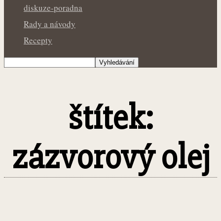
diskuze-poradna
Rady a návody
Recepty
štítek:
zázvorový olej