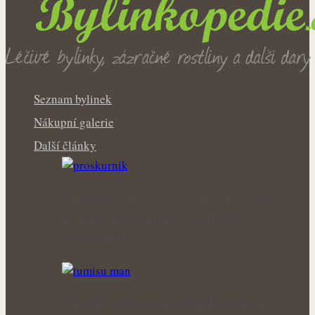
Seznam bylinek
Nákupní galerie
Další články
Úleva od pálení žáhy přírodní cestou:
Bylinky, které mohou podpořit
organismus…
Přírodní podpora mužského zdraví: