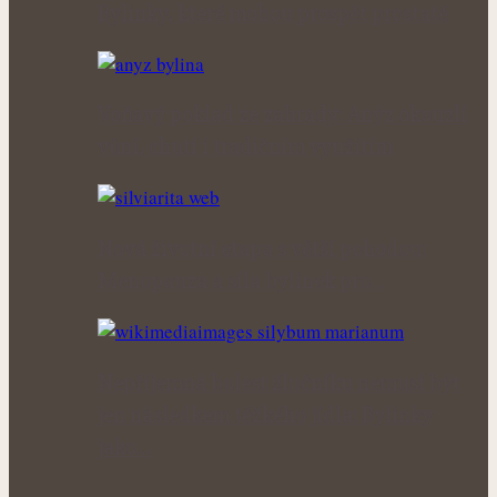
Bylinky, které mohou prospět prostatě
Voňavý poklad ze zahrady: Anýz okouzlí
vůní, chutí i tradičním využitím
Nová životní etapa s větší pohodou:
Menopauza a síla bylinek pro…
Nepříjemná bolest žlučníku nemusí být
jen následkem těžkého jídla: Bylinky
jako…