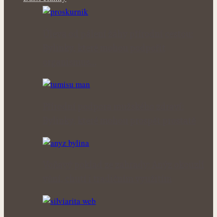
Úleva od pálení žáhy přírodní cestou:
Bylinky, které mohou podpořit
organismus…
Přírodní podpora mužského zdraví:
Bylinky, které mohou prospět prostatě
Voňavý poklad ze zahrady: Anýz okouzlí
vůní, chutí i tradičním využitím