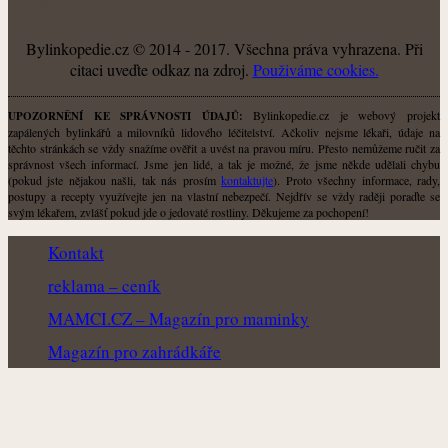
O NÁS
Bylinkopedie.cz © 2014 - 2017. Všechna práva vyhrazena. Při
citaci uveďte odkaz na zdroj.
Použiváme cookies.
Bylinkopedie.cz je webový projekt
UPOZORNĚNÍ KE SPRÁVNOSTI ÚDAJŮ:
zapálených bylinkářů a milovníků lidového léčitelství. Ačkoliv nejsme lékaři, údaje na
těchto stránkách se vždy snažíme ověřit a uvést na pravou míru. Přesto nemůžeme ručit za
správnost všech informací. Jsme jen lidé, a tak je možné, že jsme někde udělali chybu
(pokud jste nějakou našli, tak nás prosím
kontaktujte
). Proto všechny informace, rady,
postupy a recepty využívejte jen na vlastní nebezpečí. Nejdřív se vždy raději poraďte se
svým lékařem, zvlášť pokud jde o jedovaté rostliny. Děkujeme za pochopení!
Kontakt
reklama – ceník
MAMCI.CZ – Magazín pro maminky
Magazín pro zahrádkáře