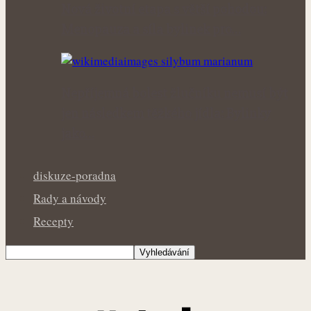
Nová životní etapa s větší pohodou:
Menopauza a síla bylinek pro…
Nepříjemná bolest žlučníku nemusí být
jen následkem těžkého jídla: Bylinky
jako…
diskuze-poradna
Rady a návody
Recepty