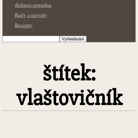
diskuze-poradna
Rady a návody
Recepty
štítek:
vlaštovičník