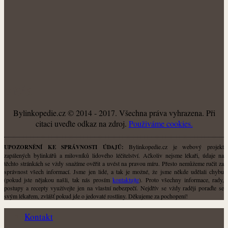
O NÁS
Bylinkopedie.cz © 2014 - 2017. Všechna práva vyhrazena. Při
citaci uveďte odkaz na zdroj.
Použiváme cookies.
Bylinkopedie.cz je webový projekt
UPOZORNĚNÍ KE SPRÁVNOSTI ÚDAJŮ:
zapálených bylinkářů a milovníků lidového léčitelství. Ačkoliv nejsme lékaři, údaje na
těchto stránkách se vždy snažíme ověřit a uvést na pravou míru. Přesto nemůžeme ručit za
správnost všech informací. Jsme jen lidé, a tak je možné, že jsme někde udělali chybu
(pokud jste nějakou našli, tak nás prosím
kontaktujte
). Proto všechny informace, rady,
postupy a recepty využívejte jen na vlastní nebezpečí. Nejdřív se vždy raději poraďte se
svým lékařem, zvlášť pokud jde o jedovaté rostliny. Děkujeme za pochopení!
Kontakt