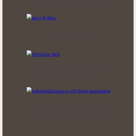
Bylinky, které mohou prospět prostatě
Voňavý poklad ze zahrady: Anýz okouzlí
vůní, chutí i tradičním využitím
Nová životní etapa s větší pohodou:
Menopauza a síla bylinek pro…
Nepříjemná bolest žlučníku nemusí být
jen následkem těžkého jídla: Bylinky
jako…