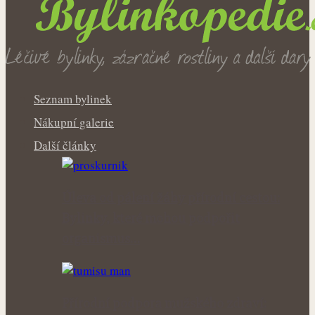
Seznam bylinek
Nákupní galerie
Další články
Úleva od pálení žáhy přírodní cestou:
Bylinky, které mohou podpořit
organismus…
Přírodní podpora mužského zdraví: