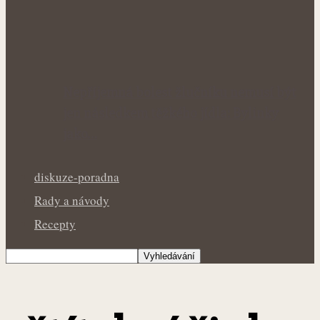
Nepříjemná bolest žlučníku nemusí být
jen následkem těžkého jídla: Bylinky
jako…
diskuze-poradna
Rady a návody
Recepty