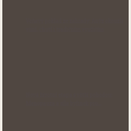
Voňavý poklad ze zahrady: Anýz okouzlí
vůní, chutí i tradičním využitím
Nová životní etapa s větší pohodou:
Menopauza a síla bylinek pro…