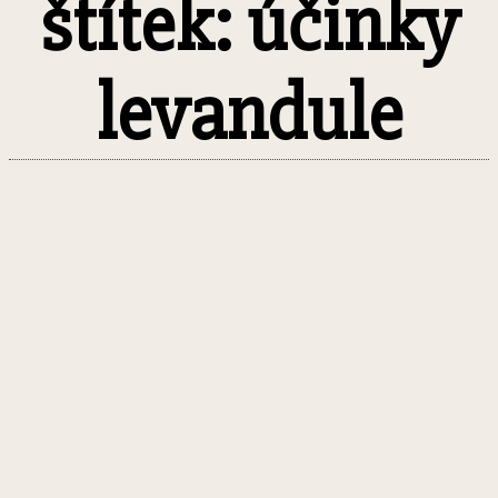
štítek: účinky
levandule