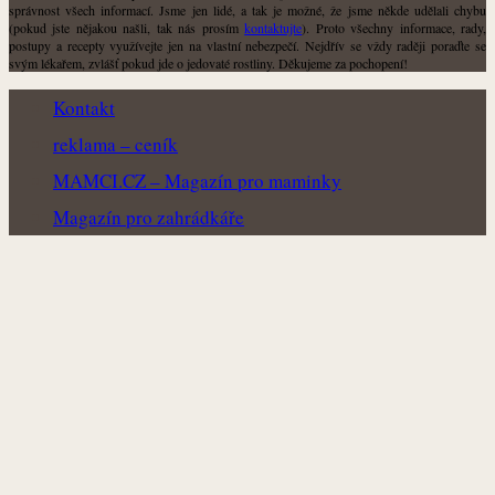
správnost všech informací. Jsme jen lidé, a tak je možné, že jsme někde udělali chybu
(pokud jste nějakou našli, tak nás prosím
kontaktujte
). Proto všechny informace, rady,
postupy a recepty využívejte jen na vlastní nebezpečí. Nejdřív se vždy raději poraďte se
svým lékařem, zvlášť pokud jde o jedovaté rostliny. Děkujeme za pochopení!
Kontakt
reklama – ceník
MAMCI.CZ – Magazín pro maminky
Magazín pro zahrádkáře