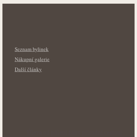
Seznam bylinek
Nákupní galerie
Další články
Úleva od pálení žáhy přírodní cestou: