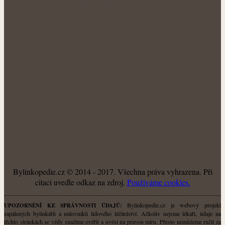
NÁŠ FACEBOOK:
O NÁS
Bylinkopedie.cz © 2014 - 2017. Všechna práva vyhrazena. Při
citaci uveďte odkaz na zdroj.
Použiváme cookies.
Bylinkopedie.cz je webový projekt
UPOZORNĚNÍ KE SPRÁVNOSTI ÚDAJŮ:
zapálených bylinkářů a milovníků lidového léčitelství. Ačkoliv nejsme lékaři, údaje na
těchto stránkách se vždy snažíme ověřit a uvést na pravou míru. Přesto nemůžeme ručit za