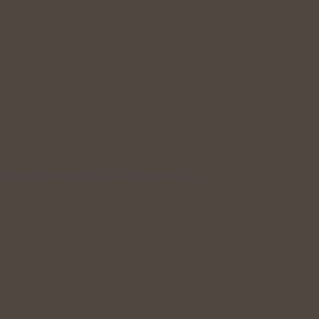
které mohou podpořit šetrnou péči…