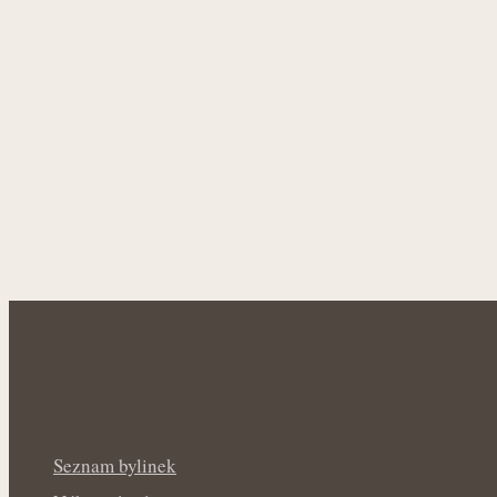
Seznam bylinek