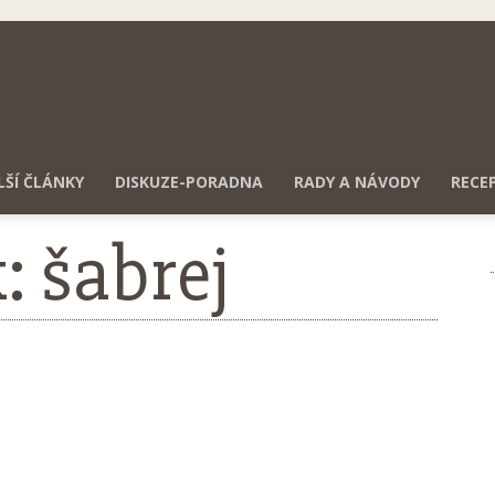
LŠÍ ČLÁNKY
DISKUZE-PORADNA
RADY A NÁVODY
RECE
k: šabrej