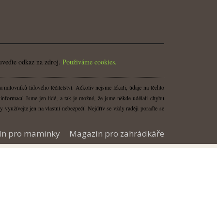
uveďte odkaz na zdroj.
Použiváme cookies.
milovníků lidového léčitelství. Ačkoliv nejsme lékaři, údaje na těchto
nformací. Jsme jen lidé, a tak je možné, že jsme někde udělali chybu
y využívejte jen na vlastní nebezpečí. Nejdřív se vždy raději poraďte se
ín pro maminky
Magazín pro zahrádkáře