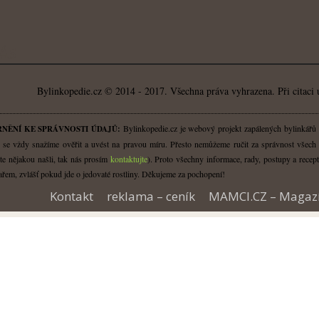
ÁS
Bylinkopedie.cz © 2014 - 2017. Všechna práva vyhrazena. Při citaci 
Bylinkopedie.cz je webový projekt zapálených bylinkářů a 
NĚNÍ KE SPRÁVNOSTI ÚDAJŮ:
 se vždy snažíme ověřit a uvést na pravou míru. Přesto nemůžeme ručit za správnost všech i
te nějakou našli, tak nás prosím
kontaktujte
). Proto všechny informace, rady, postupy a recept
řem, zvlášť pokud jde o jedovaté rostliny. Děkujeme za pochopení!
Kontakt
reklama – ceník
MAMCI.CZ – Magaz