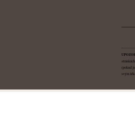
O N
UPOZOR
stránkách
(pokud js
svým léka