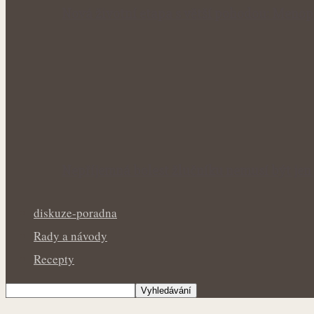
Nová životní etapa s větší pohodou: Menop
Nepříjemná bolest žlučníku nemusí být jen 
diskuze-poradna
Rady a návody
Recepty