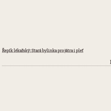
Řepík lékařský: Stará bylinka pro játra i pleť