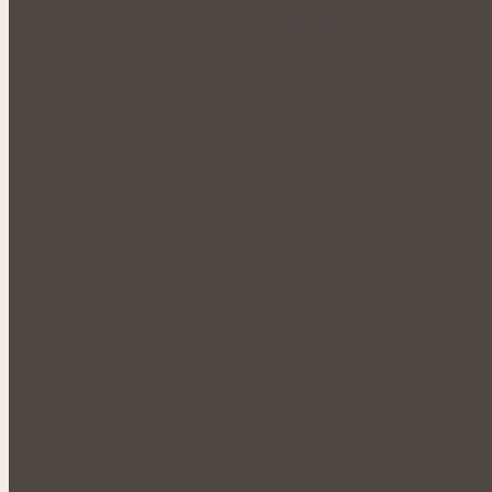
Přírodní podpora mužského zdraví: Bylinky
Voňavý poklad ze zahrady: Anýz okouzlí vůn