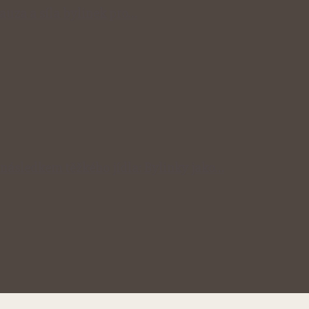
auza a síla bylinek pro…
následkem těžkého jídla: Bylinky jako…