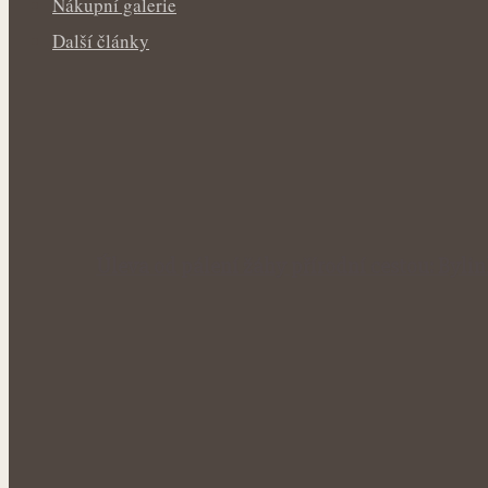
Nákupní galerie
Další články
Úleva od pálení žáhy přírodní cestou: Byl