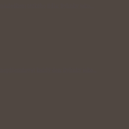
následkem těžkého jídla: Bylinky jako…
znepříjemňovat každý den: Bylinky jako…