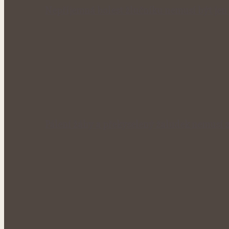
Nepříjemná bolest žlučníku nemusí být jen 
Pálení žáhy a překyselený žaludek nemusí 