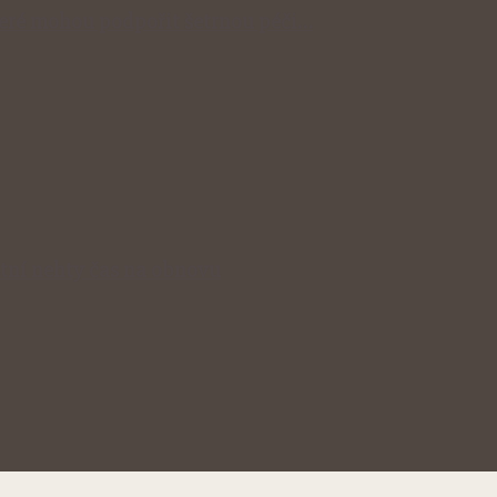
které mohou podpořit šetrnou péči…
stní nehty čas na obnovu