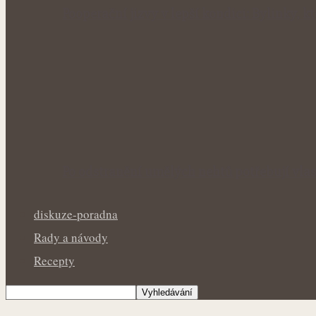
Pooperační jizvy v lepší kondici: Bylinky, 
Po odstranění umělých nehtů potřebují vla
diskuze-poradna
Rady a návody
Recepty