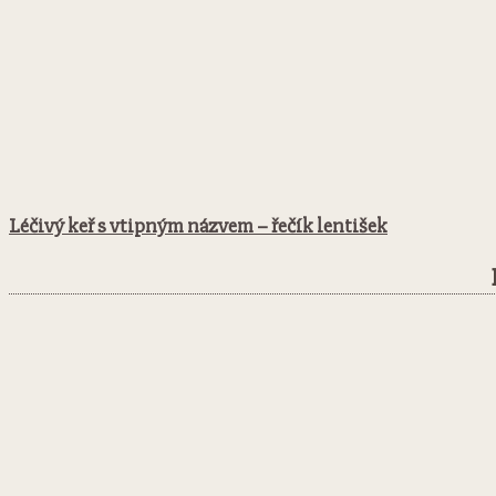
Léčivý keř s vtipným názvem – řečík lentišek