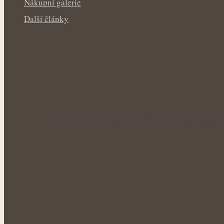
Nákupní galerie
Další články
Nová životní etapa s větší pohodou: Menop