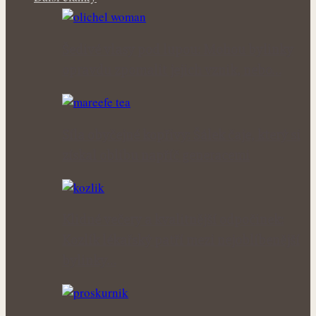
Šedivé vlasy pod lupou: Mohou bylinky
opravdu zpomalit jejich vznik, nebo…
Síla obyčejné kopřivy: Šálek čaje, který si
získal oblibu napříč generacemi
Klidné večery a kvalitnější odpočinek:
Kozlík lékařský patří mezi nejoblíbenější
bylinky…