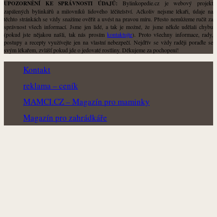
Bylinkopedie.cz je webový projekt
UPOZORNĚNÍ KE SPRÁVNOSTI ÚDAJŮ:
zapálených bylinkářů a milovníků lidového léčitelství. Ačkoliv nejsme lékaři, údaje na
těchto stránkách se vždy snažíme ověřit a uvést na pravou míru. Přesto nemůžeme ručit za
správnost všech informací. Jsme jen lidé, a tak je možné, že jsme někde udělali chybu
(pokud jste nějakou našli, tak nás prosím
kontaktujte
). Proto všechny informace, rady,
postupy a recepty využívejte jen na vlastní nebezpečí. Nejdřív se vždy raději poraďte se
svým lékařem, zvlášť pokud jde o jedovaté rostliny. Děkujeme za pochopení!
Kontakt
reklama – ceník
MAMCI.CZ – Magazín pro maminky
Magazín pro zahrádkáře