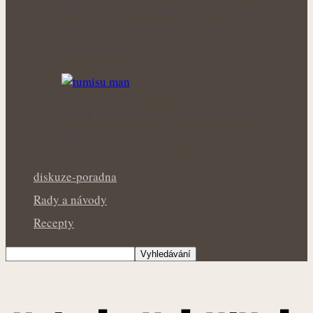
Úleva od pálení žáhy přírodní cestou:
Bylinky, které mohou podpořit
organismus…
Přírodní podpora mužského zdraví:
Bylinky, které mohou prospět prostatě
diskuze-poradna
Rady a návody
Recepty