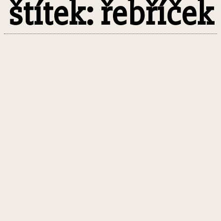
štítek: řebříček