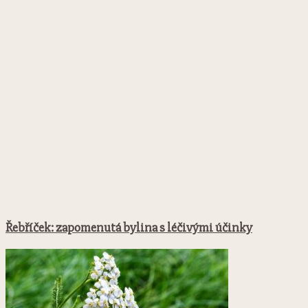
Řebříček: zapomenutá bylina s léčivými účinky