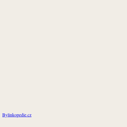
Bylinkopedie.cz