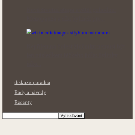
Nová životní etapa s větší pohodou:
Menopauza a síla bylinek pro…
Nepříjemná bolest žlučníku nemusí být
jen následkem těžkého jídla: Bylinky
jako…
diskuze-poradna
Rady a návody
Recepty