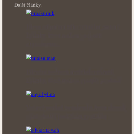
Další články
Úleva od pálení žáhy přírodní cestou:
Bylinky, které mohou podpořit
organismus…
Přírodní podpora mužského zdraví:
Bylinky, které mohou prospět prostatě
Voňavý poklad ze zahrady: Anýz okouzlí
vůní, chutí i tradičním využitím