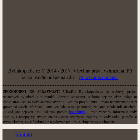
O NÁS
Bylinkopedie.cz © 2014 - 2017. Všechna práva vyhrazena. Při
citaci uveďte odkaz na zdroj.
Použiváme cookies.
Bylinkopedie.cz je webový projekt
UPOZORNĚNÍ KE SPRÁVNOSTI ÚDAJŮ:
zapálených bylinkářů a milovníků lidového léčitelství. Ačkoliv nejsme lékaři, údaje na
těchto stránkách se vždy snažíme ověřit a uvést na pravou míru. Přesto nemůžeme ručit za
správnost všech informací. Jsme jen lidé, a tak je možné, že jsme někde udělali chybu
(pokud jste nějakou našli, tak nás prosím
kontaktujte
). Proto všechny informace, rady,
postupy a recepty využívejte jen na vlastní nebezpečí. Nejdřív se vždy raději poraďte se
svým lékařem, zvlášť pokud jde o jedovaté rostliny. Děkujeme za pochopení!
Kontakt