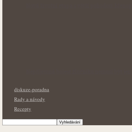
Nová životní etapa s větší pohodou: Menop
Nepříjemná bolest žlučníku nemusí být jen 
diskuze-poradna
Rady a návody
Recepty