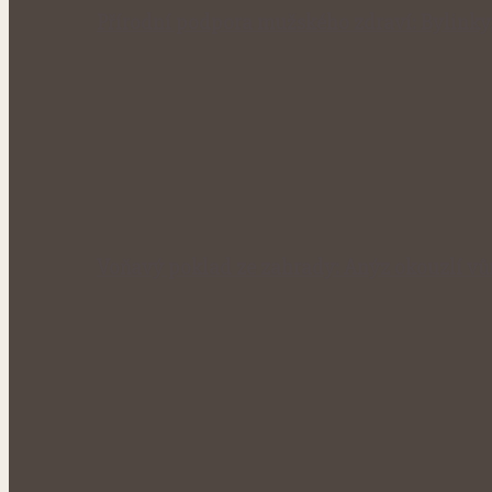
Přírodní podpora mužského zdraví: Bylinky
Voňavý poklad ze zahrady: Anýz okouzlí vůn