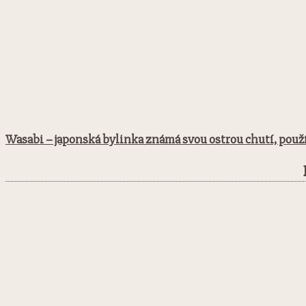
Wasabi – japonská bylinka známá svou ostrou chutí, použ