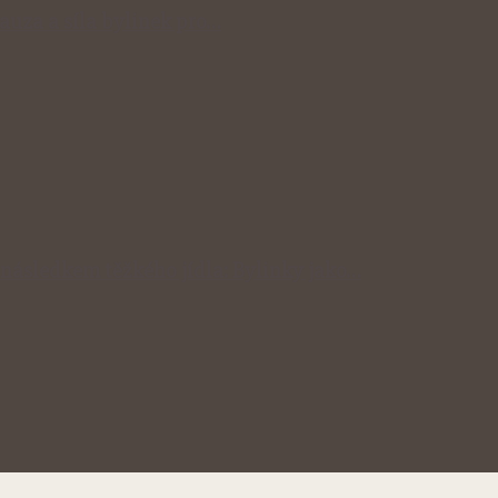
auza a síla bylinek pro…
následkem těžkého jídla: Bylinky jako…