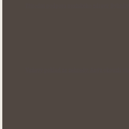
Přírodní podpora mužského zdraví: Bylinky
Voňavý poklad ze zahrady: Anýz okouzlí vůn