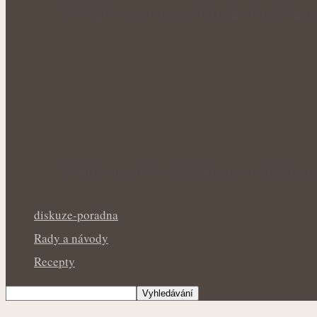
Nová životní etapa s větší pohodou: Menop
Nepříjemná bolest žlučníku nemusí být jen 
diskuze-poradna
Rady a návody
Recepty