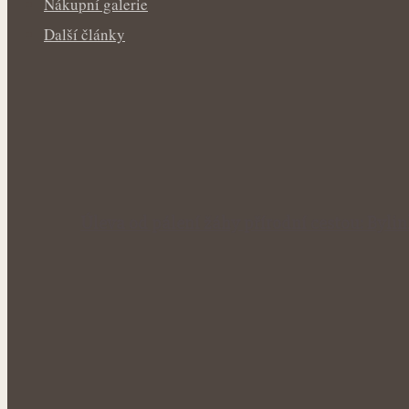
Nákupní galerie
Další články
Úleva od pálení žáhy přírodní cestou: Byl