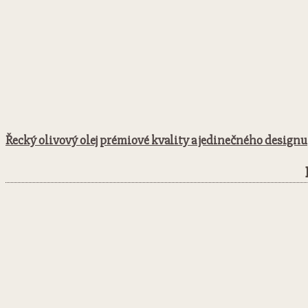
Řecký olivový olej prémiové kvality a jedinečného designu