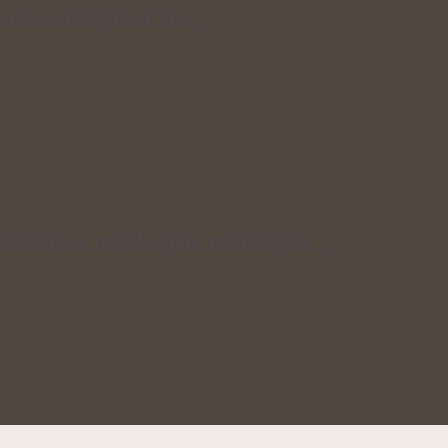
auza a síla bylinek pro…
následkem těžkého jídla: Bylinky jako…