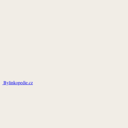
Bylinkopedie.cz