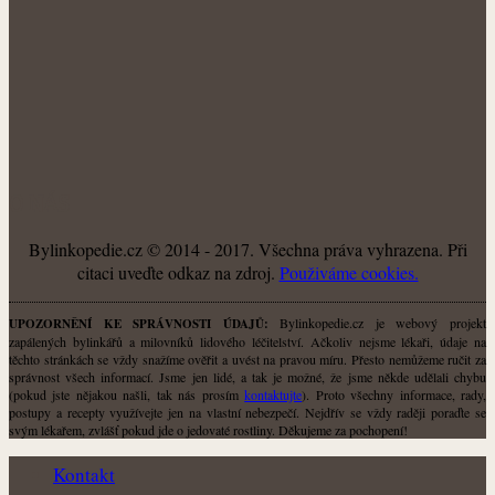
O NÁS
Bylinkopedie.cz © 2014 - 2017. Všechna práva vyhrazena. Při
citaci uveďte odkaz na zdroj.
Použiváme cookies.
Bylinkopedie.cz je webový projekt
UPOZORNĚNÍ KE SPRÁVNOSTI ÚDAJŮ:
zapálených bylinkářů a milovníků lidového léčitelství. Ačkoliv nejsme lékaři, údaje na
těchto stránkách se vždy snažíme ověřit a uvést na pravou míru. Přesto nemůžeme ručit za
správnost všech informací. Jsme jen lidé, a tak je možné, že jsme někde udělali chybu
(pokud jste nějakou našli, tak nás prosím
kontaktujte
). Proto všechny informace, rady,
postupy a recepty využívejte jen na vlastní nebezpečí. Nejdřív se vždy raději poraďte se
svým lékařem, zvlášť pokud jde o jedovaté rostliny. Děkujeme za pochopení!
Kontakt