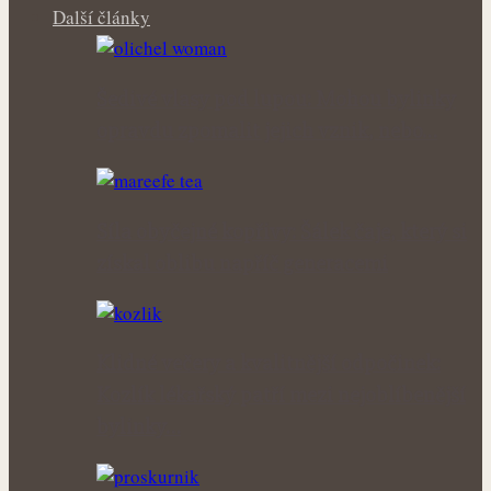
Další články
Šedivé vlasy pod lupou: Mohou bylinky
opravdu zpomalit jejich vznik, nebo…
Síla obyčejné kopřivy: Šálek čaje, který si
získal oblibu napříč generacemi
Klidné večery a kvalitnější odpočinek:
Kozlík lékařský patří mezi nejoblíbenější
bylinky…