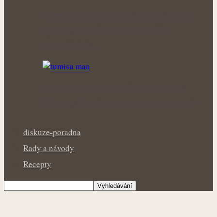
Úleva od pálení žáhy přírodní cestou:
Bylinky, které mohou podpořit
organismus…
Přírodní podpora mužského zdraví:
Bylinky, které mohou prospět prostatě
diskuze-poradna
Rady a návody
Recepty