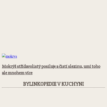
Mokrýš střídavolistý posiluje a čistí slezinu, umí toho
ale mnohem více
BYLINKOPEDIE V KUCHYNI