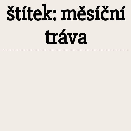
štítek: měsíční
tráva