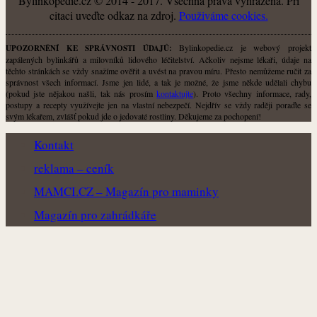
Bylinkopedie.cz © 2014 - 2017. Všechna práva vyhrazena. Při
citaci uveďte odkaz na zdroj.
Použiváme cookies.
Bylinkopedie.cz je webový projekt
UPOZORNĚNÍ KE SPRÁVNOSTI ÚDAJŮ:
zapálených bylinkářů a milovníků lidového léčitelství. Ačkoliv nejsme lékaři, údaje na
těchto stránkách se vždy snažíme ověřit a uvést na pravou míru. Přesto nemůžeme ručit za
správnost všech informací. Jsme jen lidé, a tak je možné, že jsme někde udělali chybu
(pokud jste nějakou našli, tak nás prosím
kontaktujte
). Proto všechny informace, rady,
postupy a recepty využívejte jen na vlastní nebezpečí. Nejdřív se vždy raději poraďte se
svým lékařem, zvlášť pokud jde o jedovaté rostliny. Děkujeme za pochopení!
Kontakt
reklama – ceník
MAMCI.CZ – Magazín pro maminky
Magazín pro zahrádkáře