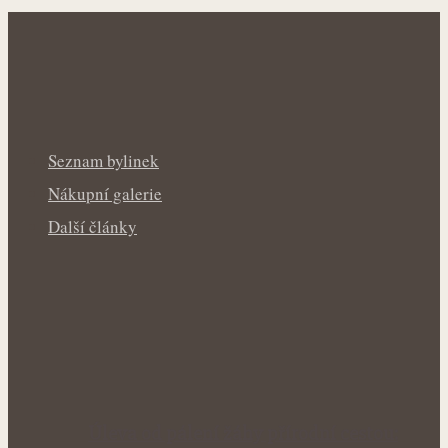
Seznam bylinek
Nákupní galerie
Další články
Úleva od pálení žáhy přírodní cestou: