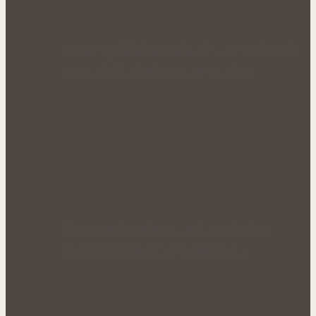
Voňavý poklad ze zahrady: Anýz okouzlí
vůní, chutí i tradičním využitím
Nová životní etapa s větší pohodou:
Menopauza a síla bylinek pro…