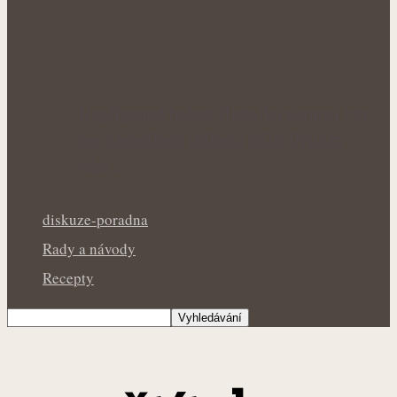
Nepříjemná bolest žlučníku nemusí být
jen následkem těžkého jídla: Bylinky
jako…
diskuze-poradna
Rady a návody
Recepty