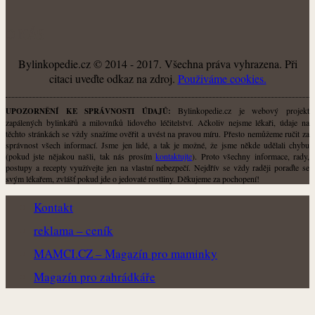
O NÁS
Bylinkopedie.cz © 2014 - 2017. Všechna práva vyhrazena. Při
citaci uveďte odkaz na zdroj.
Použiváme cookies.
Bylinkopedie.cz je webový projekt
UPOZORNĚNÍ KE SPRÁVNOSTI ÚDAJŮ:
zapálených bylinkářů a milovníků lidového léčitelství. Ačkoliv nejsme lékaři, údaje na
těchto stránkách se vždy snažíme ověřit a uvést na pravou míru. Přesto nemůžeme ručit za
správnost všech informací. Jsme jen lidé, a tak je možné, že jsme někde udělali chybu
(pokud jste nějakou našli, tak nás prosím
kontaktujte
). Proto všechny informace, rady,
postupy a recepty využívejte jen na vlastní nebezpečí. Nejdřív se vždy raději poraďte se
svým lékařem, zvlášť pokud jde o jedovaté rostliny. Děkujeme za pochopení!
Kontakt
reklama – ceník
MAMCI.CZ – Magazín pro maminky
Magazín pro zahrádkáře