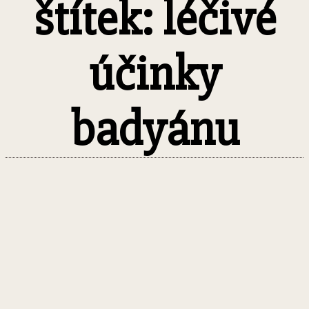
štítek: léčivé
účinky
badyánu