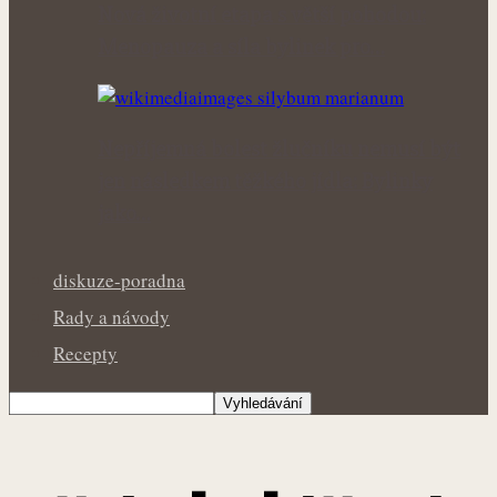
Nová životní etapa s větší pohodou:
Menopauza a síla bylinek pro…
Nepříjemná bolest žlučníku nemusí být
jen následkem těžkého jídla: Bylinky
jako…
diskuze-poradna
Rady a návody
Recepty