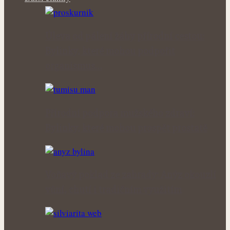
Úleva od pálení žáhy přírodní cestou:
Bylinky, které mohou podpořit
organismus…
Přírodní podpora mužského zdraví:
Bylinky, které mohou prospět prostatě
Voňavý poklad ze zahrady: Anýz okouzlí
vůní, chutí i tradičním využitím