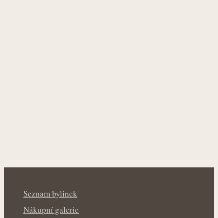
Seznam bylinek
Nákupní galerie