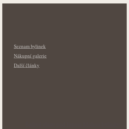
Seznam bylinek
Nákupní galerie
Další články
Šedivé vlasy pod lupou: Mohou bylinky