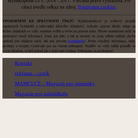
Bylinkopedie.cz © 2014 - 2017. Všechna práva vyhrazena. Při
citaci uveďte odkaz na zdroj.
Použiváme cookies.
Bylinkopedie.cz je webový projekt
UPOZORNĚNÍ KE SPRÁVNOSTI ÚDAJŮ:
zapálených bylinkářů a milovníků lidového léčitelství. Ačkoliv nejsme lékaři, údaje na
těchto stránkách se vždy snažíme ověřit a uvést na pravou míru. Přesto nemůžeme ručit za
správnost všech informací. Jsme jen lidé, a tak je možné, že jsme někde udělali chybu
(pokud jste nějakou našli, tak nás prosím
kontaktujte
). Proto všechny informace, rady,
postupy a recepty využívejte jen na vlastní nebezpečí. Nejdřív se vždy raději poraďte se
svým lékařem, zvlášť pokud jde o jedovaté rostliny. Děkujeme za pochopení!
Kontakt
reklama – ceník
MAMCI.CZ – Magazín pro maminky
Magazín pro zahrádkáře