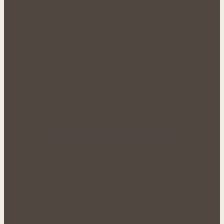
opravdu zpomalit jejich vznik, nebo…
Síla obyčejné kopřivy: Šálek čaje, který si
získal oblibu napříč generacemi