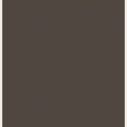
Klidné večery a kvalitnější odpočinek:
Kozlík lékařský patří mezi nejoblíbenější
bylinky…
Úleva od pálení žáhy přírodní cestou:
Bylinky, které mohou podpořit
organismus…