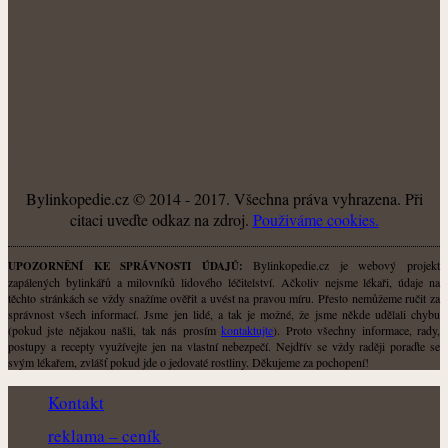
O NÁS
Bylinkopedie.cz © 2014 - 2017. Všechna práva vyhrazena. Při
citaci uveďte odkaz na zdroj.
Použiváme cookies.
Bylinkopedie.cz je webový projekt
UPOZORNĚNÍ KE SPRÁVNOSTI ÚDAJŮ:
zapálených bylinkářů a milovníků lidového léčitelství. Ačkoliv nejsme lékaři, údaje na
těchto stránkách se vždy snažíme ověřit a uvést na pravou míru. Přesto nemůžeme ručit za
správnost všech informací. Jsme jen lidé, a tak je možné, že jsme někde udělali chybu
(pokud jste nějakou našli, tak nás prosím
kontaktujte
). Proto všechny informace, rady,
postupy a recepty využívejte jen na vlastní nebezpečí. Nejdřív se vždy raději poraďte se
svým lékařem, zvlášť pokud jde o jedovaté rostliny. Děkujeme za pochopení!
Kontakt
reklama – ceník