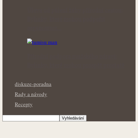
Úleva od pálení žáhy přírodní cestou:
Bylinky, které mohou podpořit
organismus…
Přírodní podpora mužského zdraví:
Bylinky, které mohou prospět prostatě
diskuze-poradna
Rady a návody
Recepty