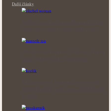
Další články
Šedivé vlasy pod lupou: Mohou bylinky
opravdu zpomalit jejich vznik, nebo…
Síla obyčejné kopřivy: Šálek čaje, který si
získal oblibu napříč generacemi
Klidné večery a kvalitnější odpočinek:
Kozlík lékařský patří mezi nejoblíbenější
bylinky…