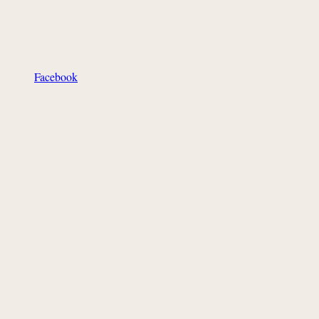
Facebook