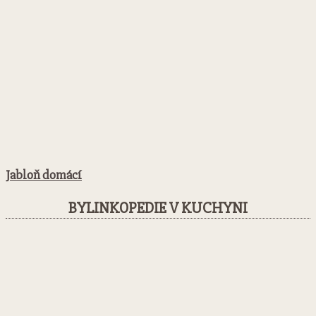
Jabloň domácí
BYLINKOPEDIE V KUCHYNI