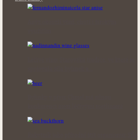
Anýz okouzlí vůní, chutí i širokým
využitím
Léčivé víno: Starověká tradice, ve které se
spojovala síla bylinek a…
Bylinky v pivu: Chmel má silnou
konkurenci mezi léčivými rostlinami
Rakytník jako přírodní štít organismu: Síla