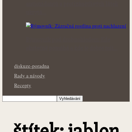
antioxidantů a protizánětlivých látek
ukrytá…
Rýmovník pod drobnohledem: Kde
skutečně pomáhá a kde je dobré mít…
diskuze-poradna
Rady a návody
Recepty
štítek: jablon