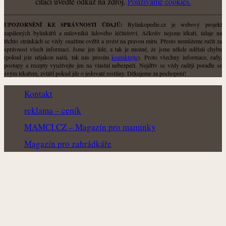
citaci uveďte odkaz na zdroj.
Použiváme cookies.
Bylinkopedie.cz je webový projekt
UPOZORNĚNÍ KE SPRÁVNOSTI ÚDAJŮ:
zapálených bylinkářů a milovníků lidového léčitelství. Ačkoliv nejsme lékaři, údaje na
těchto stránkách se vždy snažíme ověřit a uvést na pravou míru. Přesto nemůžeme ručit za
správnost všech informací. Jsme jen lidé, a tak je možné, že jsme někde udělali chybu
(pokud jste nějakou našli, tak nás prosím
kontaktujte
). Proto všechny informace, rady,
postupy a recepty využívejte jen na vlastní nebezpečí. Nejdřív se vždy raději poraďte se
svým lékařem, zvlášť pokud jde o jedovaté rostliny. Děkujeme za pochopení!
Kontakt
reklama – ceník
MAMCI.CZ – Magazín pro maminky
Magazín pro zahrádkáře