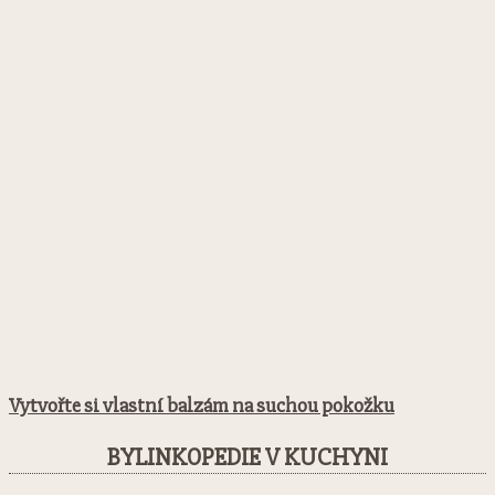
Vytvořte si vlastní balzám na suchou pokožku
BYLINKOPEDIE V KUCHYNI