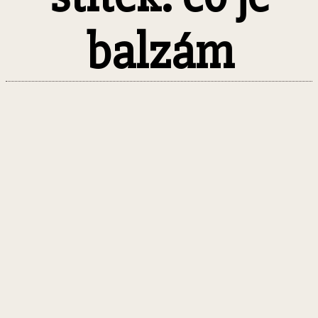
balzám