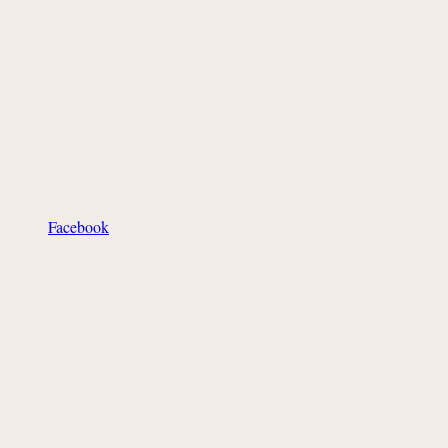
Facebook