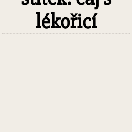
lékořicí