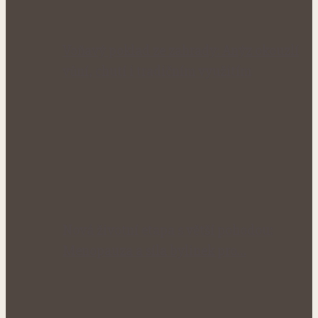
Voňavý poklad ze zahrady: Anýz okouzlí
vůní, chutí i tradičním využitím
Nová životní etapa s větší pohodou:
Menopauza a síla bylinek pro…