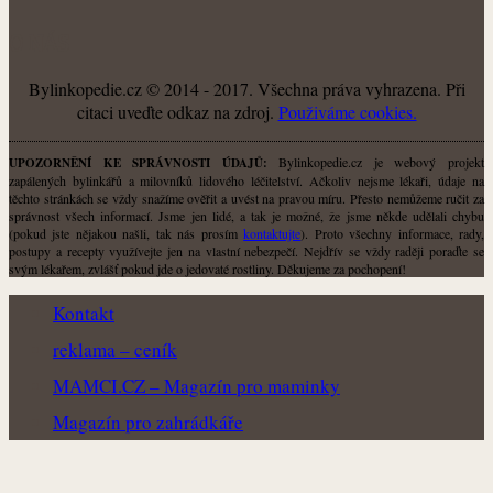
O NÁS
Bylinkopedie.cz © 2014 - 2017. Všechna práva vyhrazena. Při
citaci uveďte odkaz na zdroj.
Použiváme cookies.
Bylinkopedie.cz je webový projekt
UPOZORNĚNÍ KE SPRÁVNOSTI ÚDAJŮ:
zapálených bylinkářů a milovníků lidového léčitelství. Ačkoliv nejsme lékaři, údaje na
těchto stránkách se vždy snažíme ověřit a uvést na pravou míru. Přesto nemůžeme ručit za
správnost všech informací. Jsme jen lidé, a tak je možné, že jsme někde udělali chybu
(pokud jste nějakou našli, tak nás prosím
kontaktujte
). Proto všechny informace, rady,
postupy a recepty využívejte jen na vlastní nebezpečí. Nejdřív se vždy raději poraďte se
svým lékařem, zvlášť pokud jde o jedovaté rostliny. Děkujeme za pochopení!
Kontakt
reklama – ceník
MAMCI.CZ – Magazín pro maminky
Magazín pro zahrádkáře