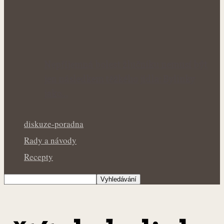
Nepříjemná bolest žlučníku nemusí být
jen následkem těžkého jídla: Bylinky
jako…
diskuze-poradna
Rady a návody
Recepty