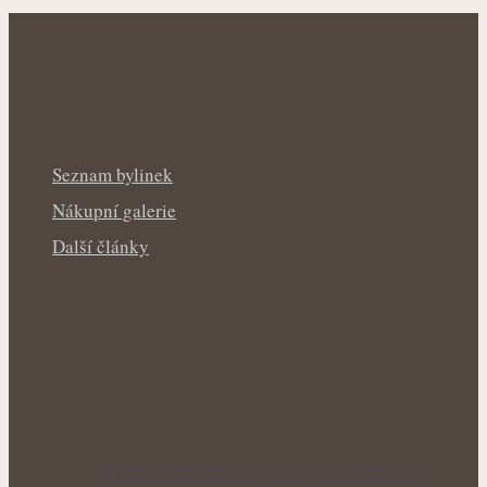
Seznam bylinek
Nákupní galerie
Další články
Úleva od pálení žáhy přírodní cestou: