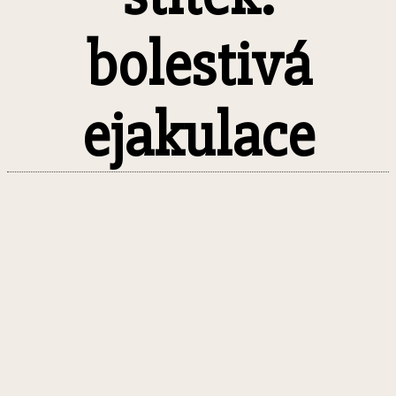
bolestivá
ejakulace