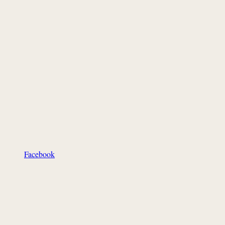
Facebook