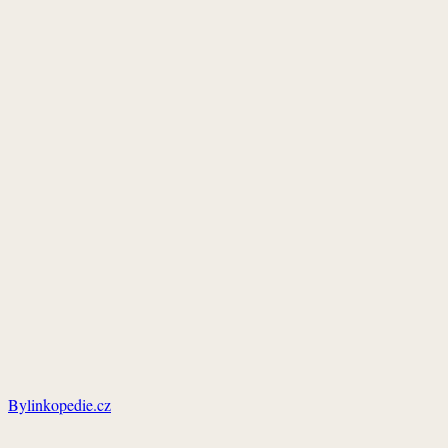
Bylinkopedie.cz