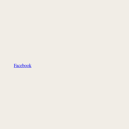
Facebook