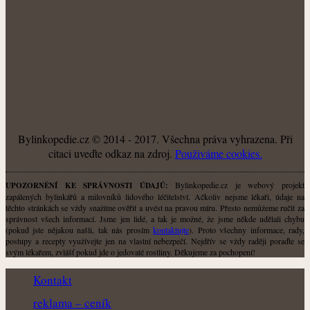
O NÁS
Bylinkopedie.cz © 2014 - 2017. Všechna práva vyhrazena. Při
citaci uveďte odkaz na zdroj.
Použiváme cookies.
Bylinkopedie.cz je webový projekt
UPOZORNĚNÍ KE SPRÁVNOSTI ÚDAJŮ:
zapálených bylinkářů a milovníků lidového léčitelství. Ačkoliv nejsme lékaři, údaje na
těchto stránkách se vždy snažíme ověřit a uvést na pravou míru. Přesto nemůžeme ručit za
správnost všech informací. Jsme jen lidé, a tak je možné, že jsme někde udělali chybu
(pokud jste nějakou našli, tak nás prosím
kontaktujte
). Proto všechny informace, rady,
postupy a recepty využívejte jen na vlastní nebezpečí. Nejdřív se vždy raději poraďte se
svým lékařem, zvlášť pokud jde o jedovaté rostliny. Děkujeme za pochopení!
Kontakt
reklama – ceník