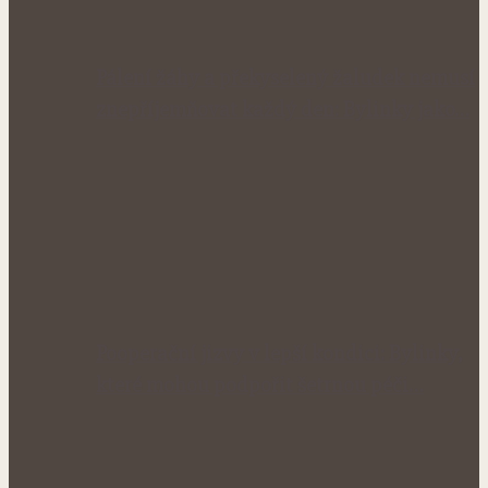
Pálení žáhy a překyselený žaludek nemusí
znepříjemňovat každý den: Bylinky jako…
Pooperační jizvy v lepší kondici: Bylinky,
které mohou podpořit šetrnou péči…