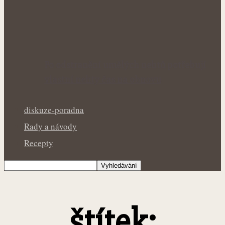
Po odstranění umělých nehtů potřebují
vlastní nehty čas na obnovu
diskuze-poradna
Rady a návody
Recepty
štítek: