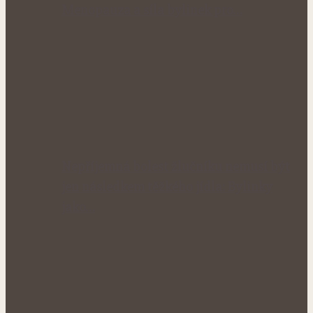
Menopauza a síla bylinek pro…
Nepříjemná bolest žlučníku nemusí být
jen následkem těžkého jídla: Bylinky
jako…