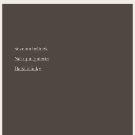
Seznam bylinek
Nákupní galerie
Další články
Nová životní etapa s větší pohodou: