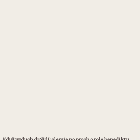
Když vzduch dráždí: alergie na prach a role benediktu