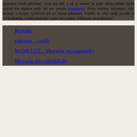
správnost všech informací. Jsme jen lidé, a tak je možné, že jsme někde udělali chybu
(pokud jste nějakou našli, tak nás prosím
kontaktujte
). Proto všechny informace, rady,
postupy a recepty využívejte jen na vlastní nebezpečí. Nejdřív se vždy raději poraďte se
svým lékařem, zvlášť pokud jde o jedovaté rostliny. Děkujeme za pochopení!
Kontakt
reklama – ceník
MAMCI.CZ – Magazín pro maminky
Magazín pro zahrádkáře