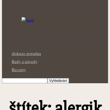
Nejcennější nať nabízí jen krátké období
plného rozkvětu
Královna kuchyně i během letních veder:
Bazalka v květináči potřebuje v…
diskuze-poradna
Rady a návody
Recepty
štítek: alergik