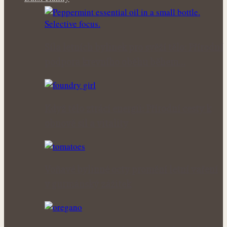
Síla letních bylinek pro svěží tělo: Přírodní
podpora krevního oběhu během…
Když tělo ztrácí energii: Přírodní cesty k
obnově sil a vitality
Voňavé bylinné octy promění letní vaření
v gurmánský zážitek