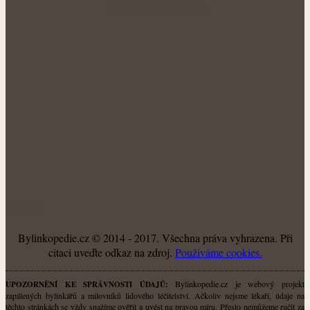
NÁŠ FACEBOOK:
O NÁS
Bylinkopedie.cz © 2014 - 2017. Všechna práva vyhrazena. Při
citaci uveďte odkaz na zdroj.
Použiváme cookies.
Bylinkopedie.cz je webový projekt
UPOZORNĚNÍ KE SPRÁVNOSTI ÚDAJŮ:
zapálených bylinkářů a milovníků lidového léčitelství. Ačkoliv nejsme lékaři, údaje na
těchto stránkách se vždy snažíme ověřit a uvést na pravou míru. Přesto nemůžeme ručit za