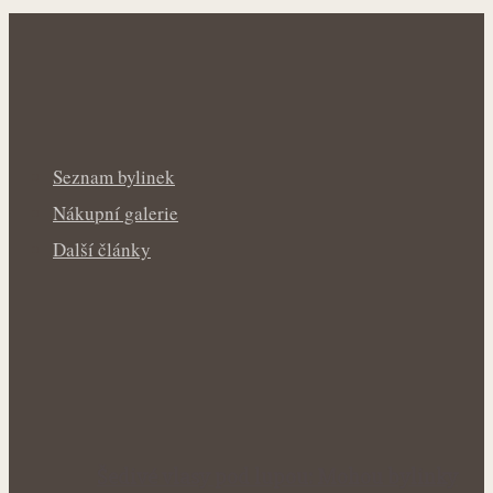
Seznam bylinek
Nákupní galerie
Další články
Šedivé vlasy pod lupou: Mohou bylinky