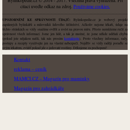
Bylinkopedie.cz © 2014 - 2017. Všechna práva vyhrazena. Při
citaci uveďte odkaz na zdroj.
Použiváme cookies.
Bylinkopedie.cz je webový projekt
UPOZORNĚNÍ KE SPRÁVNOSTI ÚDAJŮ:
zapálených bylinkářů a milovníků lidového léčitelství. Ačkoliv nejsme lékaři, údaje na
těchto stránkách se vždy snažíme ověřit a uvést na pravou míru. Přesto nemůžeme ručit za
správnost všech informací. Jsme jen lidé, a tak je možné, že jsme někde udělali chybu
(pokud jste nějakou našli, tak nás prosím
kontaktujte
). Proto všechny informace, rady,
postupy a recepty využívejte jen na vlastní nebezpečí. Nejdřív se vždy raději poraďte se
svým lékařem, zvlášť pokud jde o jedovaté rostliny. Děkujeme za pochopení!
Kontakt
reklama – ceník
MAMCI.CZ – Magazín pro maminky
Magazín pro zahrádkáře