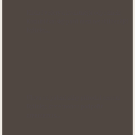
Klidné večery a kvalitnější odpočinek:
Kozlík lékařský patří mezi nejoblíbenější
bylinky…
Úleva od pálení žáhy přírodní cestou:
Bylinky, které mohou podpořit
organismus…