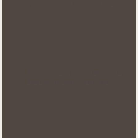
opravdu zpomalit jejich vznik, nebo…
Síla obyčejné kopřivy: Šálek čaje, který si
získal oblibu napříč generacemi