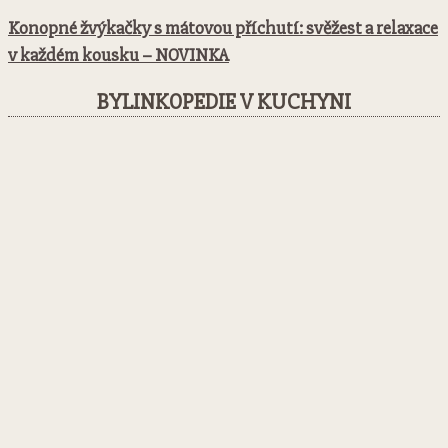
Konopné žvýkačky s mátovou příchutí: svěžest a relaxace
v každém kousku – NOVINKA
BYLINKOPEDIE V KUCHYNI