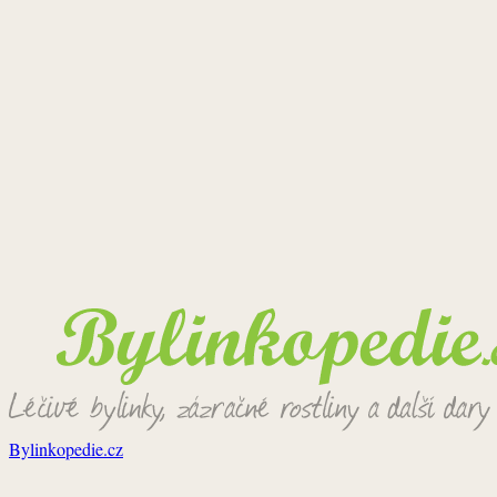
Bylinkopedie.cz