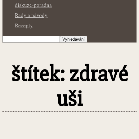
diskuze-poradna
Rady a návody
Recepty
štítek: zdravé
uši