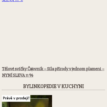
Tělové svíčky Čajovník – Síla přírody v jednom plameni –
NYNÍ SLEVA 11 %
BYLINKOPEDIE V KUCHYNI