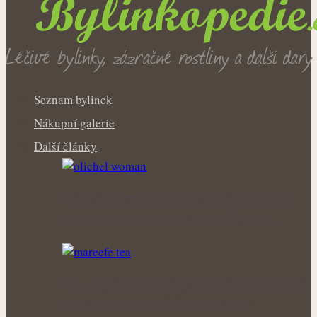
Seznam bylinek
Nákupní galerie
Další články
Šedivé vlasy pod lupou: Mohou bylinky
opravdu zpomalit jejich vznik, nebo…
Síla obyčejné kopřivy: Šálek čaje, který si
získal oblibu napříč generacemi