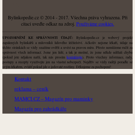
O NÁS
Bylinkopedie.cz © 2014 - 2017. Všechna práva vyhrazena. Při
citaci uveďte odkaz na zdroj.
Použiváme cookies.
Bylinkopedie.cz je webový projekt
UPOZORNĚNÍ KE SPRÁVNOSTI ÚDAJŮ:
zapálených bylinkářů a milovníků lidového léčitelství. Ačkoliv nejsme lékaři, údaje na
těchto stránkách se vždy snažíme ověřit a uvést na pravou míru. Přesto nemůžeme ručit za
správnost všech informací. Jsme jen lidé, a tak je možné, že jsme někde udělali chybu
(pokud jste nějakou našli, tak nás prosím
kontaktujte
). Proto všechny informace, rady,
postupy a recepty využívejte jen na vlastní nebezpečí. Nejdřív se vždy raději poraďte se
svým lékařem, zvlášť pokud jde o jedovaté rostliny. Děkujeme za pochopení!
Kontakt
reklama – ceník
MAMCI.CZ – Magazín pro maminky
Magazín pro zahrádkáře