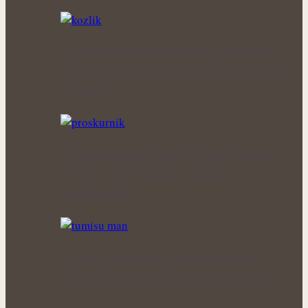
Klidné večery a kvalitnější odpočinek:
Kozlík lékařský patří mezi nejoblíbenější
bylinky…
Úleva od pálení žáhy přírodní cestou:
Bylinky, které mohou podpořit
organismus…
Přírodní podpora mužského zdraví:
Bylinky, které mohou prospět prostatě