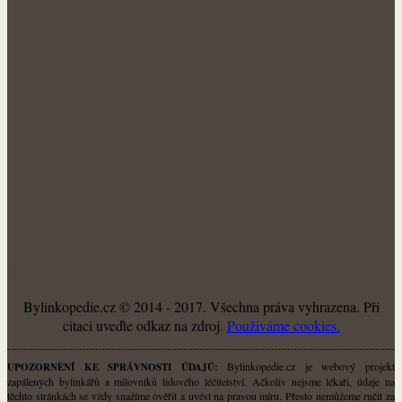
NÁŠ FACEBOOK:
O NÁS
Bylinkopedie.cz © 2014 - 2017. Všechna práva vyhrazena. Při
citaci uveďte odkaz na zdroj.
Použiváme cookies.
Bylinkopedie.cz je webový projekt
UPOZORNĚNÍ KE SPRÁVNOSTI ÚDAJŮ:
zapálených bylinkářů a milovníků lidového léčitelství. Ačkoliv nejsme lékaři, údaje na
těchto stránkách se vždy snažíme ověřit a uvést na pravou míru. Přesto nemůžeme ručit za