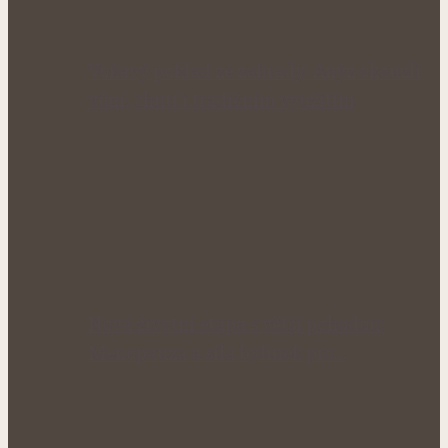
Voňavý poklad ze zahrady: Anýz okouzlí
vůní, chutí i tradičním využitím
Nová životní etapa s větší pohodou:
Menopauza a síla bylinek pro…