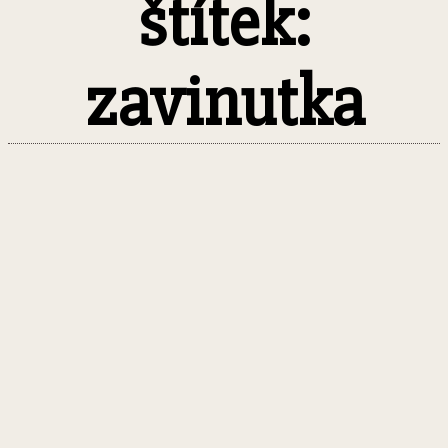
štítek:
zavinutka