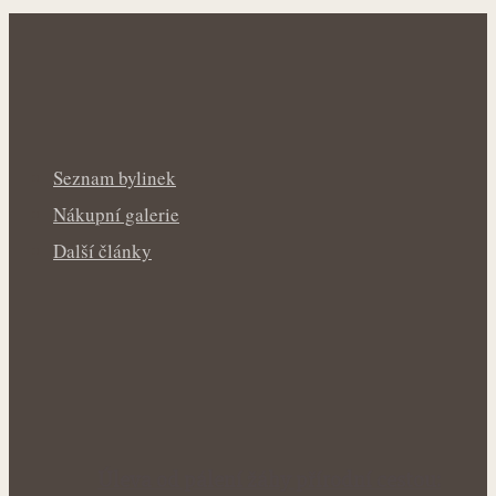
Seznam bylinek
Nákupní galerie
Další články
Úleva od pálení žáhy přírodní cestou: