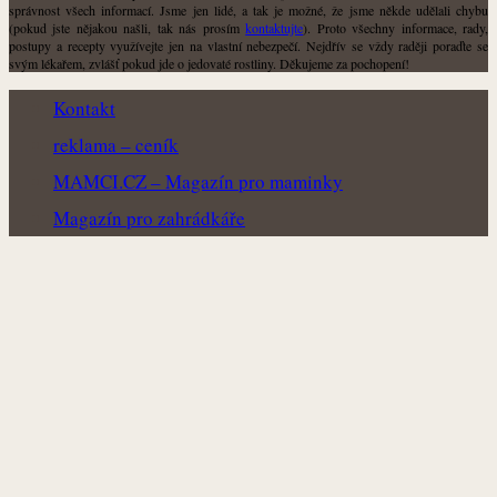
správnost všech informací. Jsme jen lidé, a tak je možné, že jsme někde udělali chybu
(pokud jste nějakou našli, tak nás prosím
kontaktujte
). Proto všechny informace, rady,
postupy a recepty využívejte jen na vlastní nebezpečí. Nejdřív se vždy raději poraďte se
svým lékařem, zvlášť pokud jde o jedovaté rostliny. Děkujeme za pochopení!
Kontakt
reklama – ceník
MAMCI.CZ – Magazín pro maminky
Magazín pro zahrádkáře