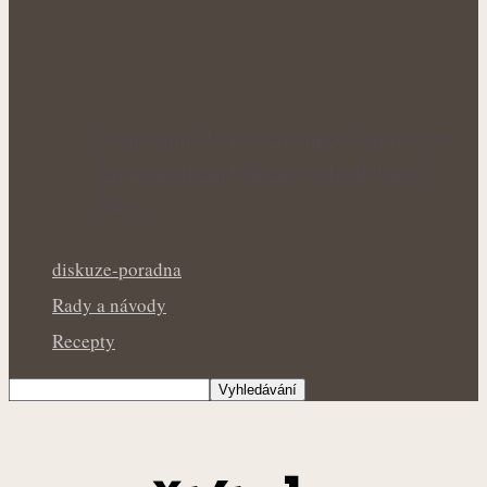
Nepříjemná bolest žlučníku nemusí být
jen následkem těžkého jídla: Bylinky
jako…
diskuze-poradna
Rady a návody
Recepty