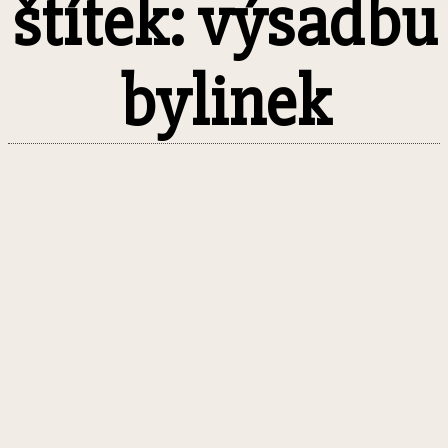
štítek: výsadbu
bylinek