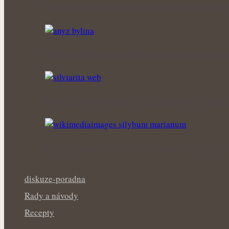
Přírodní podpora mužského zdraví: Bylinky
Voňavý poklad ze zahrady: Anýz okouzlí vůn
Nová životní etapa s větší pohodou: Menop
Nepříjemná bolest žlučníku nemusí být jen 
diskuze-poradna
Rady a návody
Recepty