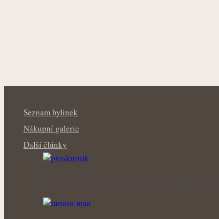
Seznam bylinek
Nákupní galerie
Další články
Úleva od pálení žáhy přírodní cestou: Byl