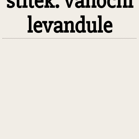
štítek: vánoční
levandule