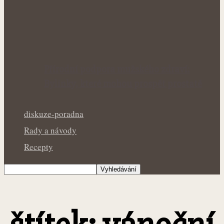
Přírodní podpora mužského zdraví:
Bylinky, které mohou prospět prostatě
diskuze-poradna
Rady a návody
Recepty