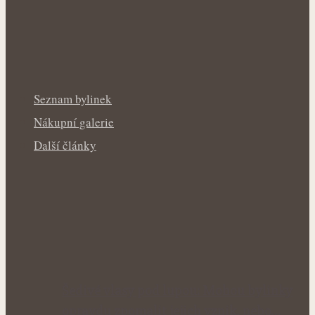
Seznam bylinek
Nákupní galerie
Další články
Šedivé vlasy pod lupou: Mohou bylinky
opravdu zpomalit jejich vznik, nebo…