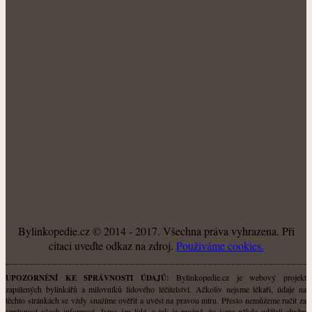
NÁŠ FACEBOOK:
O NÁS
Bylinkopedie.cz © 2014 - 2017. Všechna práva vyhrazena. Při
citaci uveďte odkaz na zdroj.
Použiváme cookies.
Bylinkopedie.cz je webový projekt
UPOZORNĚNÍ KE SPRÁVNOSTI ÚDAJŮ:
zapálených bylinkářů a milovníků lidového léčitelství. Ačkoliv nejsme lékaři, údaje na
těchto stránkách se vždy snažíme ověřit a uvést na pravou míru. Přesto nemůžeme ručit za
správnost všech informací. Jsme jen lidé, a tak je možné, že jsme někde udělali chybu