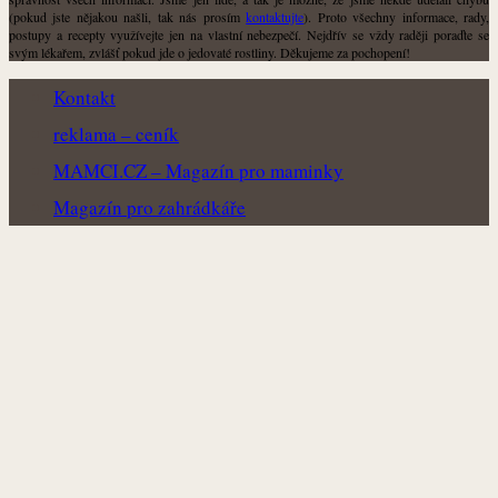
(pokud jste nějakou našli, tak nás prosím
kontaktujte
). Proto všechny informace, rady,
postupy a recepty využívejte jen na vlastní nebezpečí. Nejdřív se vždy raději poraďte se
svým lékařem, zvlášť pokud jde o jedovaté rostliny. Děkujeme za pochopení!
Kontakt
reklama – ceník
MAMCI.CZ – Magazín pro maminky
Magazín pro zahrádkáře