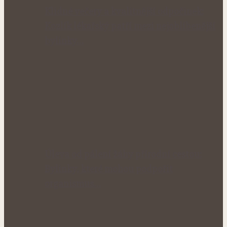
Klidné večery a kvalitnější odpočinek:
Kozlík lékařský patří mezi nejoblíbenější
bylinky…
Úleva od pálení žáhy přírodní cestou:
Bylinky, které mohou podpořit
organismus…