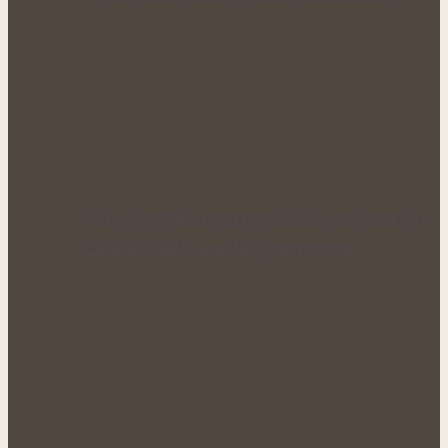
Síla obyčejné kopřivy: Šálek čaje, který si
získal oblibu napříč generacemi