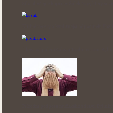
Síla obyčejné kopřivy: Šálek čaje, který si 
Klidné večery a kvalitnější odpočinek: Kozl
Úleva od pálení žáhy přírodní cestou: Byl
Přírodní podpora mužského zdraví: Bylinky