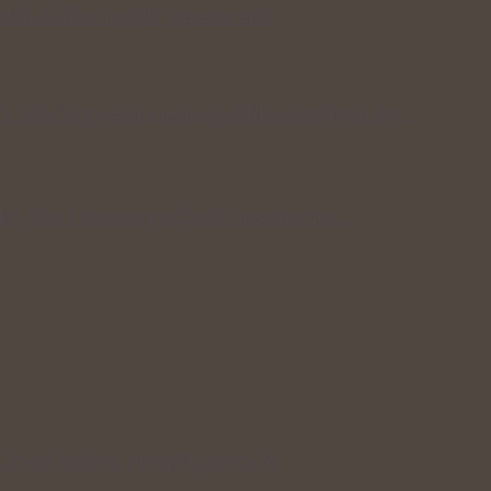
získal oblibu napříč generacemi
ík lékařský patří mezi nejoblíbenější bylinky…
inky, které mohou podpořit organismus…
, které mohou prospět prostatě