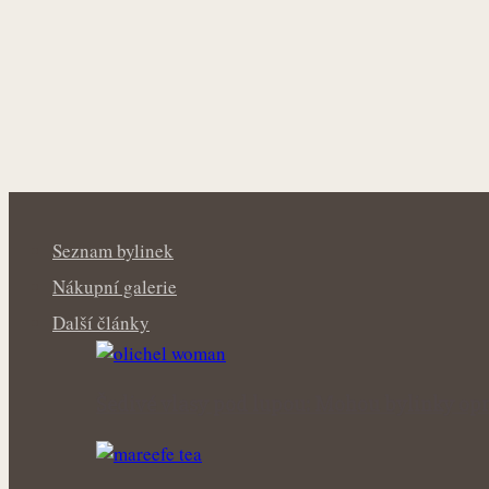
Seznam bylinek
Nákupní galerie
Další články
Šedivé vlasy pod lupou: Mohou bylinky opr