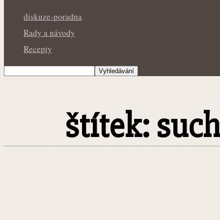
diskuze-poradna
Rady a návody
Recepty
štítek: suc