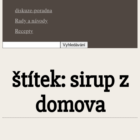
diskuze-poradna
Rady a návody
Recepty
štítek: sirup z
domova