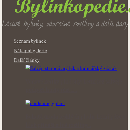
Seznam bylinek
Nákupní galerie
Další články
Voňavé keříky plné síly: Letní řez šalvěje
podpoří hustý růst i…
Bohatá úroda lesklých plodů: Letní péče o
lilek přináší silné rostliny…