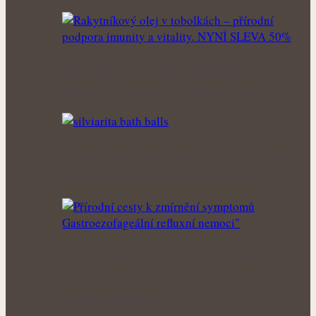
Zlaté plody plné síly: Rakytník jako
přírodní spojenec pro krásné vlasy…
Voňavý letní rituál pro nové síly: Bylinné
koupele, které uleví unavenému…
Letní bylinky pro zklidnění pokožky:
Přírodní pomoc při drobných
popáleninách a…