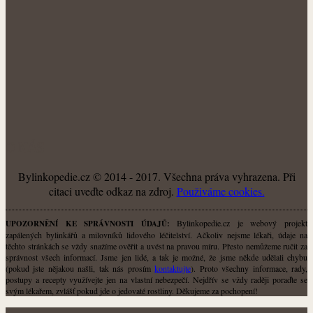
O NÁS
Bylinkopedie.cz © 2014 - 2017. Všechna práva vyhrazena. Při
citaci uveďte odkaz na zdroj.
Použiváme cookies.
Bylinkopedie.cz je webový projekt
UPOZORNĚNÍ KE SPRÁVNOSTI ÚDAJŮ:
zapálených bylinkářů a milovníků lidového léčitelství. Ačkoliv nejsme lékaři, údaje na
těchto stránkách se vždy snažíme ověřit a uvést na pravou míru. Přesto nemůžeme ručit za
správnost všech informací. Jsme jen lidé, a tak je možné, že jsme někde udělali chybu
(pokud jste nějakou našli, tak nás prosím
kontaktujte
). Proto všechny informace, rady,
postupy a recepty využívejte jen na vlastní nebezpečí. Nejdřív se vždy raději poraďte se
svým lékařem, zvlášť pokud jde o jedovaté rostliny. Děkujeme za pochopení!