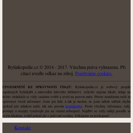
O NÁS
Bylinkopedie.cz © 2014 - 2017. Všechna práva vyhrazena. Při
citaci uveďte odkaz na zdroj.
Použiváme cookies.
Bylinkopedie.cz je webový projekt
UPOZORNĚNÍ KE SPRÁVNOSTI ÚDAJŮ:
zapálených bylinkářů a milovníků lidového léčitelství. Ačkoliv nejsme lékaři, údaje na
těchto stránkách se vždy snažíme ověřit a uvést na pravou míru. Přesto nemůžeme ručit za
správnost všech informací. Jsme jen lidé, a tak je možné, že jsme někde udělali chybu
(pokud jste nějakou našli, tak nás prosím
kontaktujte
). Proto všechny informace, rady,
postupy a recepty využívejte jen na vlastní nebezpečí. Nejdřív se vždy raději poraďte se
svým lékařem, zvlášť pokud jde o jedovaté rostliny. Děkujeme za pochopení!
Kontakt