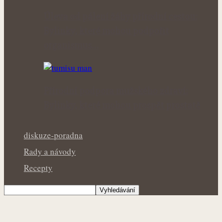
Úleva od pálení žáhy přírodní cestou:
Bylinky, které mohou podpořit
organismus…
Přírodní podpora mužského zdraví:
Bylinky, které mohou prospět prostatě
diskuze-poradna
Rady a návody
Recepty