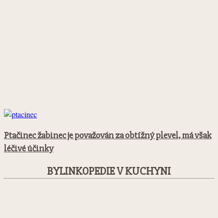
Ptačinec žabinec je považován za obtížný plevel, má však
léčivé účinky
BYLINKOPEDIE V KUCHYNI