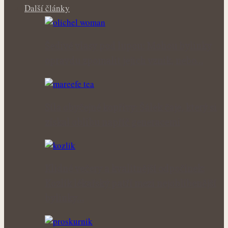
Další články
Šedivé vlasy pod lupou: Mohou bylinky
opravdu zpomalit jejich vznik, nebo…
Síla obyčejné kopřivy: Šálek čaje, který si
získal oblibu napříč generacemi
Klidné večery a kvalitnější odpočinek:
Kozlík lékařský patří mezi nejoblíbenější
bylinky…