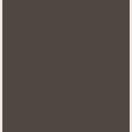
Voňavé bylinné octy promění letní vaření
v gurmánský zážitek
Nejcennější nať nabízí jen krátké období
plného rozkvětu