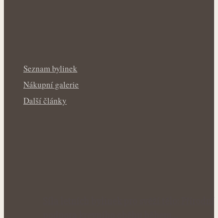
Seznam bylinek
Nákupní galerie
Další články
Síla letních bylinek pro svěží tělo: Přírodní
podpora krevního oběhu během…