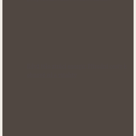
Když tělo ztrácí energii: Přírodní cesty k
obnově sil a vitality