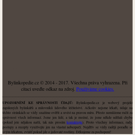
O NÁS
Bylinkopedie.cz © 2014 - 2017. Všechna práva vyhrazena. Při
citaci uveďte odkaz na zdroj.
Použiváme cookies.
Bylinkopedie.cz je webový projekt
UPOZORNĚNÍ KE SPRÁVNOSTI ÚDAJŮ:
zapálených bylinkářů a milovníků lidového léčitelství. Ačkoliv nejsme lékaři, údaje na
těchto stránkách se vždy snažíme ověřit a uvést na pravou míru. Přesto nemůžeme ručit za
správnost všech informací. Jsme jen lidé, a tak je možné, že jsme někde udělali chybu
(pokud jste nějakou našli, tak nás prosím
kontaktujte
). Proto všechny informace, rady,
postupy a recepty využívejte jen na vlastní nebezpečí. Nejdřív se vždy raději poraďte se
svým lékařem, zvlášť pokud jde o jedovaté rostliny. Děkujeme za pochopení!