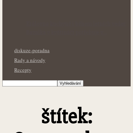
Královna kuchyně i během letních veder:
Bazalka v květináči potřebuje v…
diskuze-poradna
Rady a návody
Recepty
štítek: