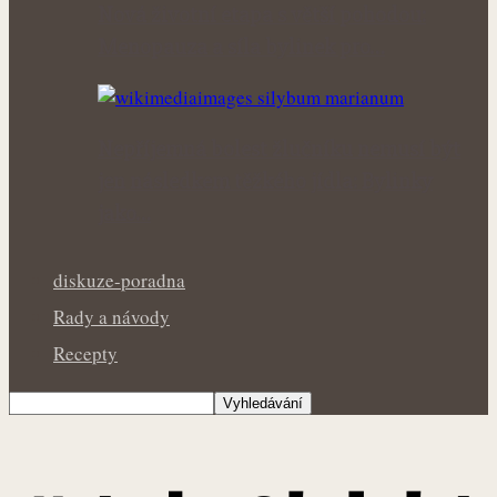
Nová životní etapa s větší pohodou:
Menopauza a síla bylinek pro…
Nepříjemná bolest žlučníku nemusí být
jen následkem těžkého jídla: Bylinky
jako…
diskuze-poradna
Rady a návody
Recepty