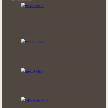
Úleva od pálení žáhy přírodní cestou:
Bylinky, které mohou podpořit
organismus…
Přírodní podpora mužského zdraví:
Bylinky, které mohou prospět prostatě
Voňavý poklad ze zahrady: Anýz okouzlí
vůní, chutí i tradičním využitím