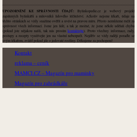
Bylinkopedie.cz je webový projekt
UPOZORNĚNÍ KE SPRÁVNOSTI ÚDAJŮ:
zapálených bylinkářů a milovníků lidového léčitelství. Ačkoliv nejsme lékaři, údaje na
těchto stránkách se vždy snažíme ověřit a uvést na pravou míru. Přesto nemůžeme ručit za
správnost všech informací. Jsme jen lidé, a tak je možné, že jsme někde udělali chybu
(pokud jste nějakou našli, tak nás prosím
kontaktujte
). Proto všechny informace, rady,
postupy a recepty využívejte jen na vlastní nebezpečí. Nejdřív se vždy raději poraďte se
svým lékařem, zvlášť pokud jde o jedovaté rostliny. Děkujeme za pochopení!
Kontakt
reklama – ceník
MAMCI.CZ – Magazín pro maminky
Magazín pro zahrádkáře