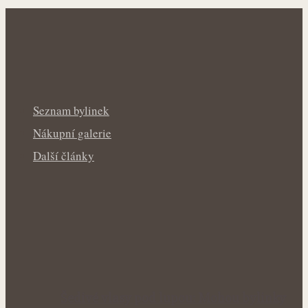
Seznam bylinek
Nákupní galerie
Další články
Šedivé vlasy pod lupou: Mohou bylinky