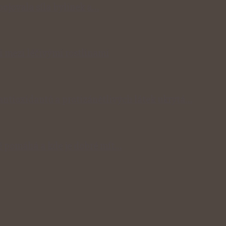
spojovala síla bylinek a…
i mezi léčivými rostlinami
 antioxidantů a protizánětlivých látek ukrytá…
 pomáhá a kde je dobré mít…