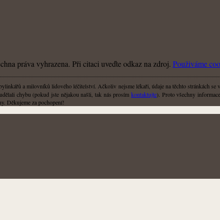
hna práva vyhrazena. Při citaci uveďte odkaz na zdroj.
Použiváme coo
linkářů a milovníků lidového léčitelství. Ačkoliv nejsme lékaři, údaje na těchto stránkách se 
udělali chybu (pokud jste nějakou našli, tak nás prosím
kontaktujte
). Proto všechny informace,
liny. Děkujeme za pochopení!