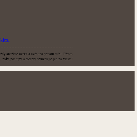
kies.
vždy snažíme ověřit a uvést na pravou míru. Přesto
 rady, postupy a recepty využívejte jen na vlastní