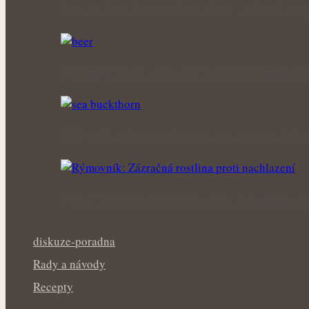
Léčivé víno: Starověká tradice, ve které se 
Bylinky v pivu: Chmel má silnou konkurenc
Rakytník jako přírodní štít organismu: Síla
Rýmovník pod drobnohledem: Kde skutečně
diskuze-poradna
Rady a návody
Recepty