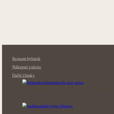
Seznam bylinek
Nákupní galerie
Další články
Anýz okouzlí vůní, chutí i širokým využití