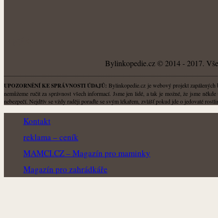
O NÁS
Bylinkopedie.cz © 2014 - 2017. Všec
Bylinkopedie.cz je webový projekt zapálených by
UPOZORNĚNÍ KE SPRÁVNOSTI ÚDAJŮ:
nemůžeme ručit za správnost všech informací. Jsme jen lidé, a tak je možné, že jsme někde 
nebezpečí. Nejdřív se vždy raději poraďte se svým lékařem, zvlášť pokud jde o jedovaté rost
Kontakt
reklama – ceník
MAMCI.CZ – Magazín pro maminky
Magazín pro zahrádkáře