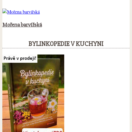
Mořena barvířská
BYLINKOPEDIE V KUCHYNI