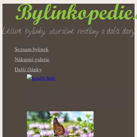
Seznam bylinek
Nákupní galerie
Další články
Letní vedra dávají vlasům zabrat: Bylinky,
které mohou pomoci při nadměrném…