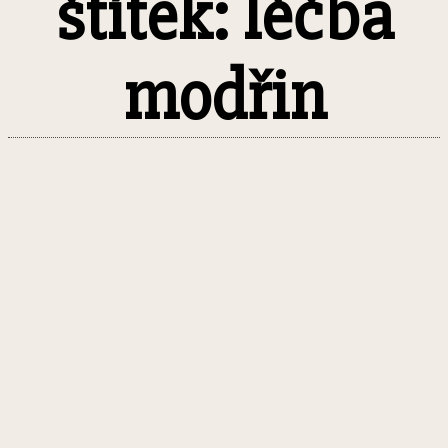
štítek: léčba
modřin