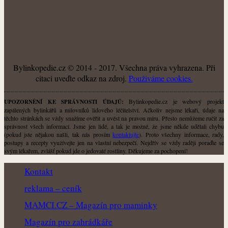
O NÁS
Bylinkopedie.cz © 2014 - 2017. Všechna práva vyhrazena. Při
citaci uveďte odkaz na zdroj.
Použiváme cookies.
Bylinkopedie.cz je webový projekt
UPOZORNĚNÍ KE SPRÁVNOSTI ÚDAJŮ:
zapálených bylinkářů a milovníků lidového léčitelství. Ačkoliv nejsme lékaři, údaje na
těchto stránkách se vždy snažíme ověřit a uvést na pravou míru. Přesto nemůžeme ručit za
správnost všech informací. Jsme jen lidé, a tak je možné, že jsme někde udělali chybu
(pokud jste nějakou našli, tak nás prosím
kontaktujte
). Proto všechny informace, rady,
postupy a recepty využívejte jen na vlastní nebezpečí. Nejdřív se vždy raději poraďte se
svým lékařem, zvlášť pokud jde o jedovaté rostliny. Děkujeme za pochopení!
Kontakt
reklama – ceník
MAMCI.CZ – Magazín pro maminky
Magazín pro zahrádkáře