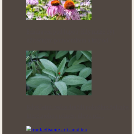
Echinacea pod lupou: Kdy může být
užitečným pomocníkem a kdy od…
Když letní vedra dráždí pokožku: Bylinky,
které mohou přinést úlevu při…