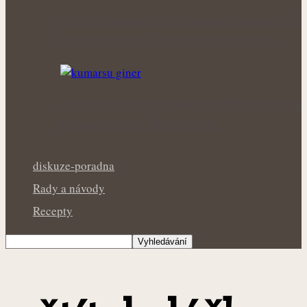
Síla bylinek spočívá ve správném spojení:
Které kombinace prospívají a kterým…
Zázvor pod drobnohledem: Kdy je cenným
pomocníkem a kdy je lepší…
diskuze-poradna
Rady a návody
Recepty