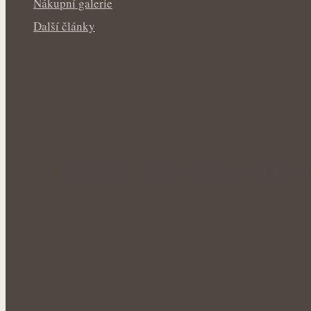
Nákupní galerie
Další články
Šedivé vlasy pod lupou: Mohou bylinky opr