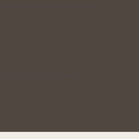
inky, které mohou podpořit organismus…
, které mohou prospět prostatě