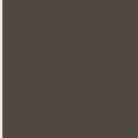
Síla obyčejné kopřivy: Šálek čaje, který si 
Klidné večery a kvalitnější odpočinek: Kozl