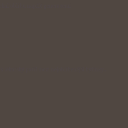
získal oblibu napříč generacemi
ík lékařský patří mezi nejoblíbenější bylinky…