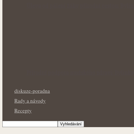
Úleva od pálení žáhy přírodní cestou: Byl
Přírodní podpora mužského zdraví: Bylinky
diskuze-poradna
Rady a návody
Recepty