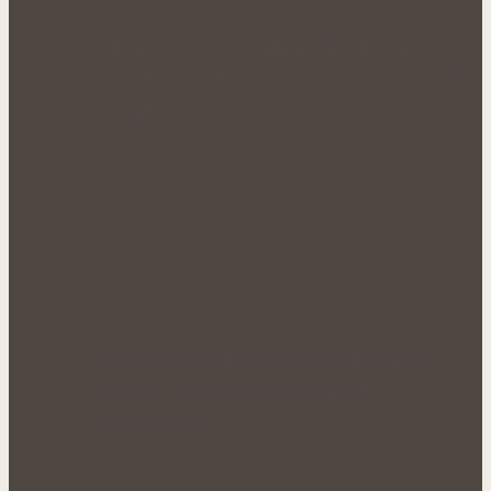
Klidné večery a kvalitnější odpočinek:
Kozlík lékařský patří mezi nejoblíbenější
bylinky…
Úleva od pálení žáhy přírodní cestou:
Bylinky, které mohou podpořit
organismus…