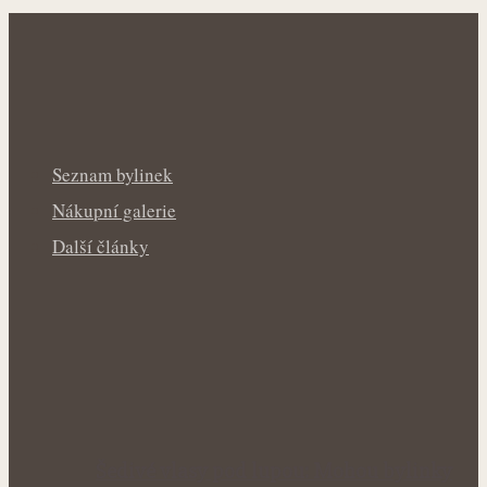
Seznam bylinek
Nákupní galerie
Další články
Šedivé vlasy pod lupou: Mohou bylinky