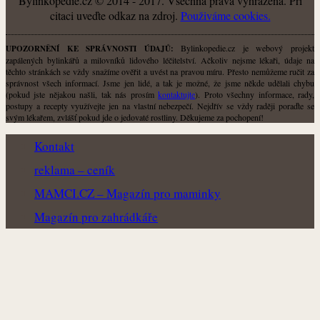
Bylinkopedie.cz © 2014 - 2017. Všechna práva vyhrazena. Při
citaci uveďte odkaz na zdroj.
Použiváme cookies.
Bylinkopedie.cz je webový projekt
UPOZORNĚNÍ KE SPRÁVNOSTI ÚDAJŮ:
zapálených bylinkářů a milovníků lidového léčitelství. Ačkoliv nejsme lékaři, údaje na
těchto stránkách se vždy snažíme ověřit a uvést na pravou míru. Přesto nemůžeme ručit za
správnost všech informací. Jsme jen lidé, a tak je možné, že jsme někde udělali chybu
(pokud jste nějakou našli, tak nás prosím
kontaktujte
). Proto všechny informace, rady,
postupy a recepty využívejte jen na vlastní nebezpečí. Nejdřív se vždy raději poraďte se
svým lékařem, zvlášť pokud jde o jedovaté rostliny. Děkujeme za pochopení!
Kontakt
reklama – ceník
MAMCI.CZ – Magazín pro maminky
Magazín pro zahrádkáře