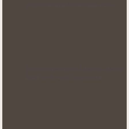
opravdu zpomalit jejich vznik, nebo…
Síla obyčejné kopřivy: Šálek čaje, který si
získal oblibu napříč generacemi