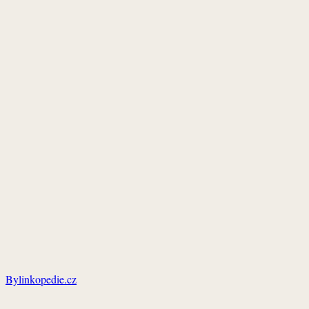
Bylinkopedie.cz